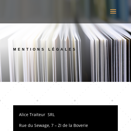
MENTIONS LÉGALES
Alice Traiteur SRL
Rue du Sewage, 7 – ZI de la Boverie